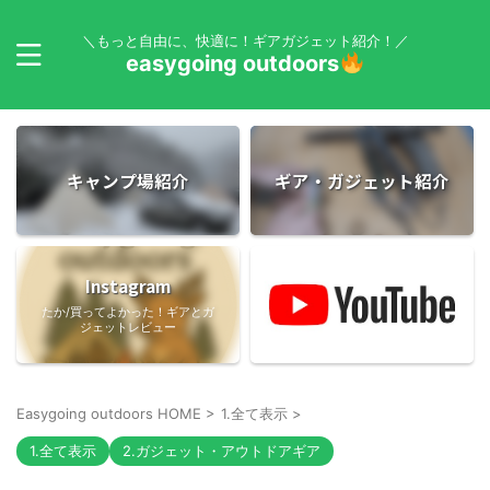
＼もっと自由に、快適に！ギアガジェット紹介！／
easygoing outdoors
キャンプ場紹介
ギア・ガジェット紹介
Instagram
たか/買ってよかった！ギアとガ
ジェットレビュー
Easygoing outdoors HOME
>
1.全て表示
>
1.全て表示
2.ガジェット・アウトドアギア