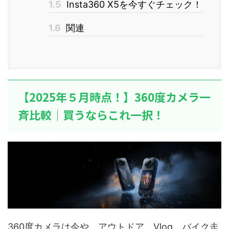
1.5
Insta360 X5を今すぐチェック！
1.6
関連
【2025年５月時点！】360度カメラ一
斉比較｜買うならこれ一択！
360度カメラは今や、アウトドア、Vlog、バイク走