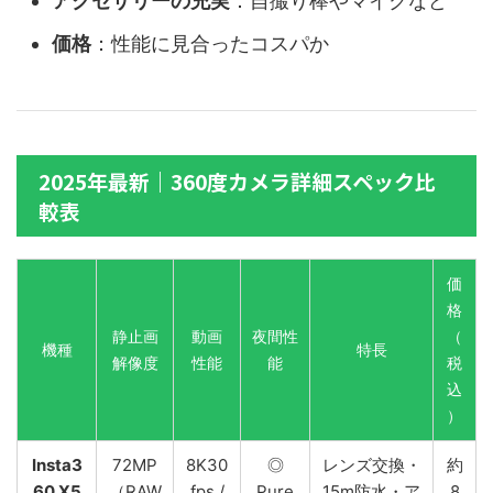
アクセサリーの充実
：自撮り棒やマイクなど
価格
：性能に見合ったコスパか
2025年最新｜360度カメラ詳細スペック比
較表
価
格
静止画
動画
夜間性
（
機種
特長
解像度
性能
能
税
込
）
Insta3
72MP
8K30
◎
レンズ交換・
約
60 X5
（RAW
fps /
Pure
15m防水・ア
8