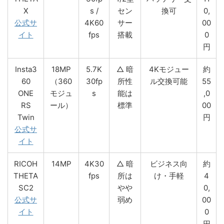
X
s /
セン
換可
0,
公式サ
4K60
サー
00
イト
fps
搭載
0
円
Insta3
18MP
5.7K
△ 暗
4Kモジュー
約
60
（360
30fp
所性
ル交換可能
55
ONE
モジュ
s
能は
,0
RS
ール）
標準
00
Twin
円
公式サ
イト
RICOH
14MP
4K30
△ 暗
ビジネス向
約
THETA
fps
所は
け・手軽
4
SC2
やや
0,
公式サ
弱め
00
イト
0
円