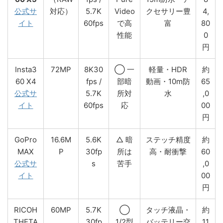
公式サ
対応）
5.7K
Video
クセサリー豊
4,
イト
60fps
で高
富
80
性能
0
円
Insta3
72MP
8K30
◯ 一
軽量・HDR
約
60 X4
fps /
部暗
動画・10m防
65
公式サ
5.7K
所対
水
,0
イト
60fps
応
00
円
GoPro
16.6M
5.6K
△ 暗
ステッチ精度
約
MAX
P
30fp
所は
高・耐衝撃
60
公式サ
s
苦手
,0
イト
00
円
RICOH
60MP
5.7K
◯
タッチ液晶・
約
THETA
30fp
1/2型
バッテリー交
11