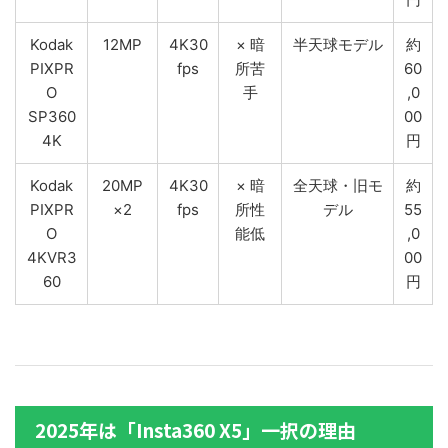
Kodak
12MP
4K30
× 暗
半天球モデル
約
PIXPR
fps
所苦
60
O
手
,0
SP360
00
4K
円
Kodak
20MP
4K30
× 暗
全天球・旧モ
約
PIXPR
×2
fps
所性
デル
55
O
能低
,0
4KVR3
00
60
円
2025年は「Insta360 X5」一択の理由