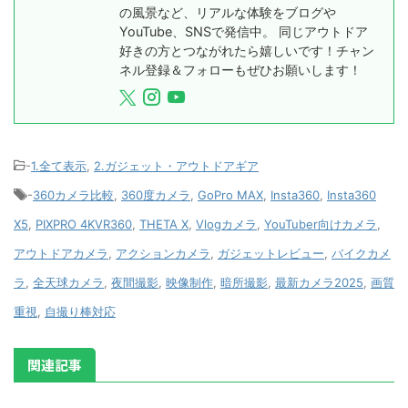
の風景など、リアルな体験をブログや
YouTube、SNSで発信中。 同じアウトドア
好きの方とつながれたら嬉しいです！チャン
ネル登録＆フォローもぜひお願いします！
-
1.全て表示
,
2.ガジェット・アウトドアギア
-
360カメラ比較
,
360度カメラ
,
GoPro MAX
,
Insta360
,
Insta360
X5
,
PIXPRO 4KVR360
,
THETA X
,
Vlogカメラ
,
YouTuber向けカメラ
,
アウトドアカメラ
,
アクションカメラ
,
ガジェットレビュー
,
バイクカメ
ラ
,
全天球カメラ
,
夜間撮影
,
映像制作
,
暗所撮影
,
最新カメラ2025
,
画質
重視
,
自撮り棒対応
関連記事