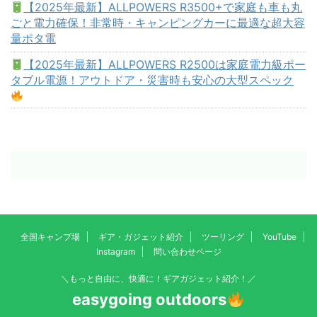
【2025年最新】ALLPOWERS R3500+で家庭も車も丸
ごと電力確保！非常時・キャンピングカーに最適な超大容
量ポタ電
【2025年最新】ALLPOWERS R2500は家庭電力級ポー
タブル電源！アウトドア・災害時も安心の大型スペック
全国キャンプ場
ギア・ガジェット紹介
ツーリング
YouTube
Instagram
問い合わせページ
＼もっと自由に、快適に！ギアガジェット紹介！／
easygoing outdoors