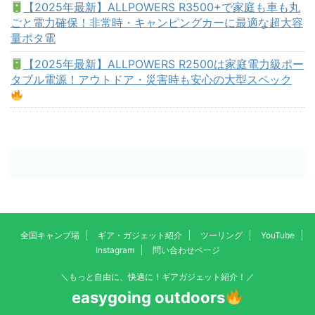
【2025年最新】ALLPOWERS R3500+で家庭も車も丸
ごと電力確保！非常時・キャンピングカーに最適な超大容
量ポタ電
【2025年最新】ALLPOWERS R2500は家庭電力級ポー
タブル電源！アウトドア・災害時も安心の大型スペック
全国キャンプ場
ギア・ガジェット紹介
ツーリング
YouTube
Instagram
問い合わせページ
＼もっと自由に、快適に！ギアガジェット紹介！／
easygoing outdoors