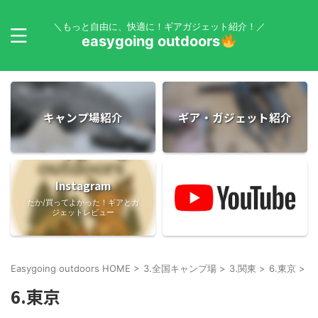
＼もっと自由に、快適に！ギアガジェット紹介！／
easygoing outdoors
キャンプ場紹介
ギア・ガジェット紹介
Instagram
たか/買ってよかった！ギアとガ
ジェットレビュー
Easygoing outdoors HOME
>
3.全国キャンプ場
>
3.関東
>
6.東京
>
6.東京