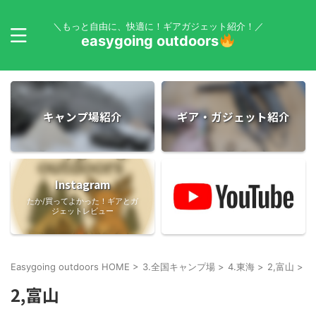
＼もっと自由に、快適に！ギアガジェット紹介！／
easygoing outdoors
キャンプ場紹介
ギア・ガジェット紹介
Instagram
たか/買ってよかった！ギアとガ
ジェットレビュー
Easygoing outdoors HOME
>
3.全国キャンプ場
>
4.東海
>
2,富山
>
2,富山