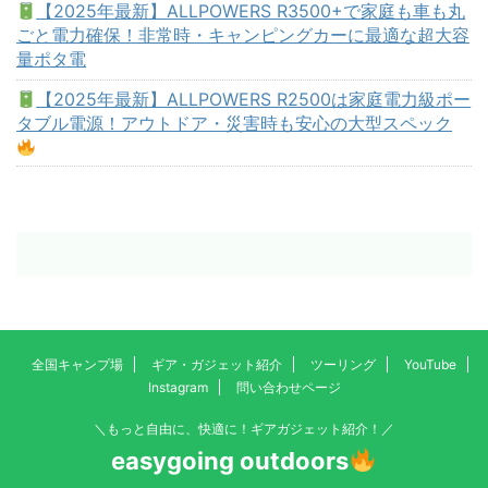
【2025年最新】ALLPOWERS R3500+で家庭も車も丸
ごと電力確保！非常時・キャンピングカーに最適な超大容
量ポタ電
【2025年最新】ALLPOWERS R2500は家庭電力級ポー
タブル電源！アウトドア・災害時も安心の大型スペック
全国キャンプ場
ギア・ガジェット紹介
ツーリング
YouTube
Instagram
問い合わせページ
＼もっと自由に、快適に！ギアガジェット紹介！／
easygoing outdoors