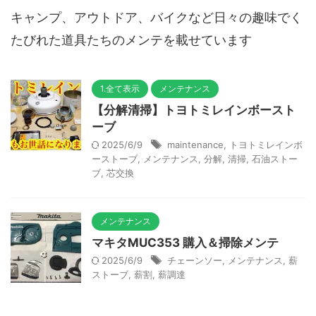
キャンプ、アウトドア、バイクなど日々の趣味でく
たびれた道具たちのメンテを載せています
1.全て表示
メンテナンス
【分解清掃】トヨトミレインボースト
ーブ
2025/6/9
maintenance
,
トヨトミレインボ
ーストーブ
,
メンテナンス
,
分解
,
清掃
,
石油ストー
ブ
,
芯交換
メンテナンス
マキタMUC353 購入＆掃除メンテ
2025/6/9
チェーンソー
,
メンテナンス
,
薪
ストーブ
,
薪割
,
薪調達