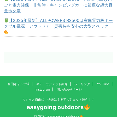
ごと電力確保！非常時・キャンピングカーに最適な超大容
量ポタ電
【2025年最新】ALLPOWERS R2500は家庭電力級ポー
タブル電源！アウトドア・災害時も安心の大型スペック
全国キャンプ場
ギア・ガジェット紹介
ツーリング
YouTube
Instagram
問い合わせページ
＼もっと自由に、快適に！ギアガジェット紹介！／
easygoing outdoors
© 2026 easygoing outdoors