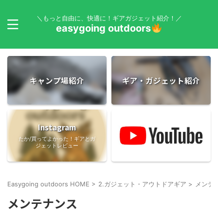
＼もっと自由に、快適に！ギアガジェット紹介！／
easygoing outdoors
キャンプ場紹介
ギア・ガジェット紹介
Instagram
たか/買ってよかった！ギアとガ
ジェットレビュー
Easygoing outdoors HOME
>
2.ガジェット・アウトドアギア
>
メンテ
メンテナンス