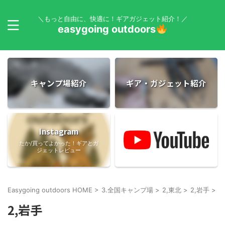
＼もっと自由に、快適に！ギアガジェット紹介！／
easygoing outdoors
キャンプ場紹介
ギア・ガジェット紹介
Instagram
たか/買ってよかった！ギアとガ
ジェットレビュー
Easygoing outdoors HOME
>
3.全国キャンプ場
>
2,東北
>
2,岩手
>
2,岩手