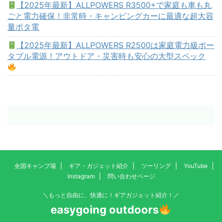
【2025年最新】ALLPOWERS R3500+で家庭も車も丸
ごと電力確保！非常時・キャンピングカーに最適な超大容
量ポタ電
【2025年最新】ALLPOWERS R2500は家庭電力級ポー
タブル電源！アウトドア・災害時も安心の大型スペック
全国キャンプ場
ギア・ガジェット紹介
ツーリング
YouTube
Instagram
問い合わせページ
＼もっと自由に、快適に！ギアガジェット紹介！／
easygoing outdoors