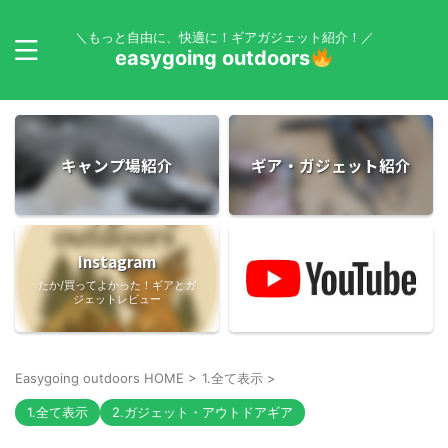
＼もっと自由に、快適に！ギアガジェット紹介！／
easygoing outdoors
キャンプ場紹介
ギア・ガジェット紹介
Instagram
たか/買ってよかった！ギアとガ
ジェットレビュー
Easygoing outdoors HOME
>
1.全て表示
>
1.全て表示
2.ガジェット・アウトドアギア