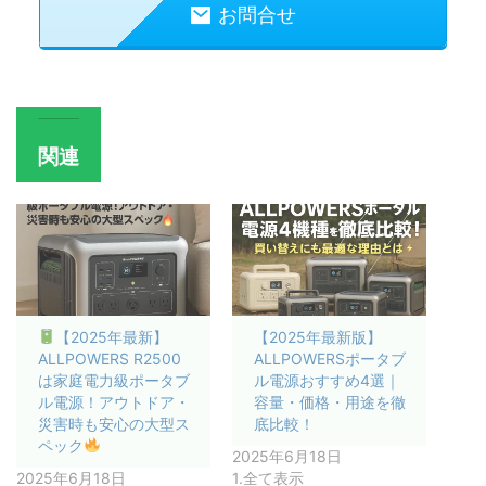
お問合せ
関連
【2025年最新】
【2025年最新版】
ALLPOWERS R2500
ALLPOWERSポータブ
は家庭電力級ポータブ
ル電源おすすめ4選｜
ル電源！アウトドア・
容量・価格・用途を徹
災害時も安心の大型ス
底比較！
ペック
2025年6月18日
2025年6月18日
1.全て表示