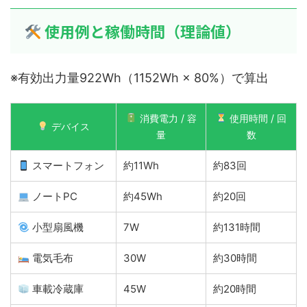
使用例と稼働時間（理論値）
※有効出力量922Wh（1152Wh × 80%）で算出
消費電力 / 容
使用時間 / 回
デバイス
量
数
スマートフォン
約11Wh
約83回
ノートPC
約45Wh
約20回
小型扇風機
7W
約131時間
電気毛布
30W
約30時間
車載冷蔵庫
45W
約20時間