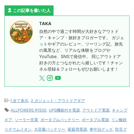
この記事を書いた人
TAKA
自然の中で過ごす時間が大好きなアウトド
ア・キャンプ・旅好きブロガーです。 ガジェ
ットやギアのレビュー、ツーリング記、旅先
の風景など、リアルな体験をブログや
YouTube、SNSで発信中。 同じアウトドア
好きの方とつながれたら嬉しいです！チャン
ネル登録＆フォローもぜひお願いします！
-
1.全て表示
,
2.ガジェット・アウトドアギア
-
ALLPOWERS R1500
,
UPS機能付き電源
,
アウトドア電源
,
キャンプ
ギア
,
ソーラー充電
,
ポータブルバッテリー
,
ポータブル電源
,
リン酸鉄
リチウムイオン
,
大容量バッテリー
,
家庭用電源
,
車中泊グッズ
,
防災グ