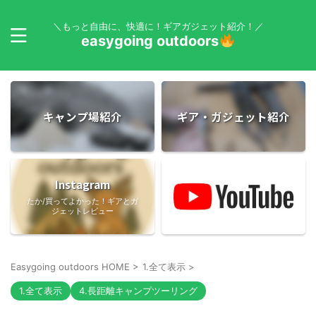
＼もっと自由に、快適に！ギアガジェット紹介！／
easygoing outdoors
キャンプ場紹介
ギア・ガジェット紹介
Instagram
たか/買ってよかった！ギアとガ
ジェットレビュー
Easygoing outdoors HOME
>
1.全て表示
>
1.全て表示
4.長距離キャンプツーリング