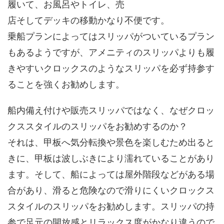
履いて、お風呂やトイレ、売
店そしてデッキの移動かなり不便です。
乗船プランによってはスリッパがついているプラン
もあるようですが、
アメニティのスリッパより
も履
きやすい
クロックス
のようなスリッパを
必ず持参す
ることを強くお勧めします
。
船内備え付けや販売スリッパではなく
、
なぜクロッ
クススタイルのスリッパをお勧めするのか？
それは、甲板へ気分転換や景色を楽しむため出ると
きに、
甲板は波しぶきにより濡れている
ことがあり
ます。そして、船によっては
屋外階段
などがある場
合があり、滑ると危険なので
滑りにくい
クロックス
スタイルのスリッパをお勧めします。スリッパの持
参で足元の開放感とリラックス度がかなり違うので