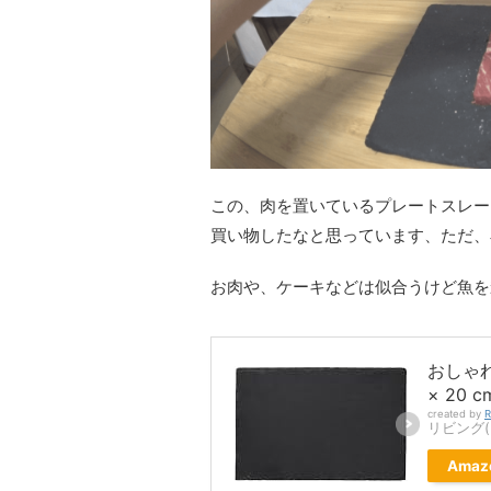
この、肉を置いているプレートスレー
買い物したなと思っています、ただ、
お肉や、ケーキなどは似合うけど魚を
おしゃれ
× 20 
created by
R
リビング(Li
Amaz