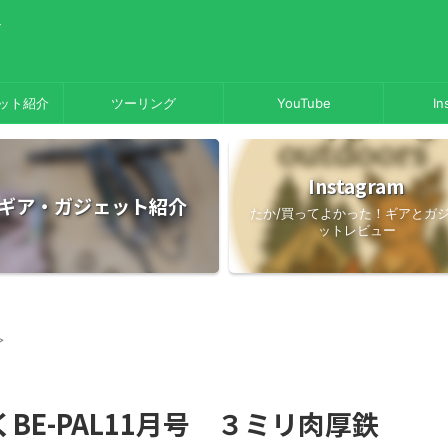
／
ット紹介
ツーリング
YouTube
In
Instagram
ギア・ガジェット紹介
たか/買ってよかった！ギアとガ
ットレビュー
>
BE-PAL11月号 ３ミリ肉厚鉄