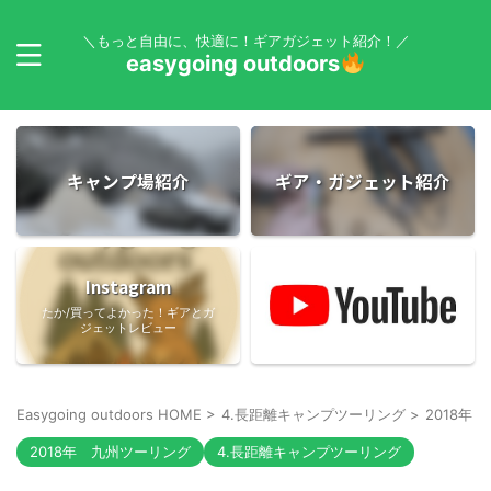
＼もっと自由に、快適に！ギアガジェット紹介！／
easygoing outdoors
キャンプ場紹介
ギア・ガジェット紹介
Instagram
たか/買ってよかった！ギアとガ
ジェットレビュー
Easygoing outdoors HOME
>
4.長距離キャンプツーリング
>
2018年
2018年 九州ツーリング
4.長距離キャンプツーリング