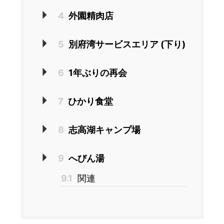
4
外園精肉店
5
別府湾サービスエリア (下り)
6
1年ぶりの再会
7
ひかり食堂
8
志高湖キャンプ場
9
へびん湯
9.1
関連