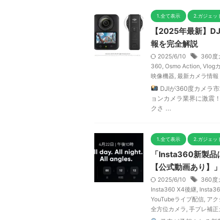
1.全て表示
2.ガジェ
【2025年最新】D
報を完全解説
2025/6/10
360
360
,
Osmo Action
,
Vlog
映像機器
,
最新カメラ情報
DJIが360度カメラ
ョンカメラ業界に激震！
クさ ...
1.全て表示
2.ガジェ
「Insta360新製
【公式動画あり】
2025/6/10
360
Insta360 X4後継
,
Insta3
YouTubeライブ配信
,
アク
全方位カメラ
,
手ブレ補正