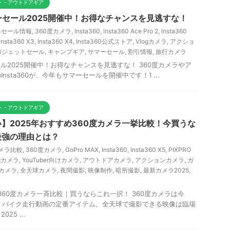
ット・アウトドアギア
サマーセール2025開催中！お得なチャンスを見逃すな！
5年セール情報
,
360度カメラ
,
Insta360
,
Insta360 Ace Pro 2
,
Insta360
Insta360 X3
,
Insta360 X4
,
Insta360公式ストア
,
Vlogカメラ
,
アクショ
ガジェットセール
,
キャンプギア
,
サマーセール
,
割引情報
,
旅行カメラ
ーセール2025開催中！お得なチャンスを見逃すな！ 360度カメラやア
sta360が、今年もサマーセールを開催中です！Ἰ ...
ット・アウトドアギア
】2025年おすすめ360度カメラ一挙比較！今買うな
5が最強の理由とは？
カメラ比較
,
360度カメラ
,
GoPro MAX
,
Insta360
,
Insta360 X5
,
PIXPRO
ogカメラ
,
YouTuber向けカメラ
,
アウトドアカメラ
,
アクションカメラ
,
ガ
カメラ
,
全天球カメラ
,
夜間撮影
,
映像制作
,
暗所撮影
,
最新カメラ2025
,
360度カメラ一斉比較｜買うならこれ一択！ 360度カメラは今
g、バイク走行動画の定番アイテム。全天球で撮影できる映像は臨場
5 ...