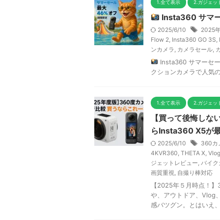
1.全て表示
2.ガジェ
Insta360 
2025/6/10
202
Flow 2
,
Insta360 GO 3S
,
ンカメラ
,
カメラセール
,
Insta360 サマ
クションカメラで人気のIn
1.全て表示
2.ガジェ
【買って後悔しない
らInsta360 X
2025/6/10
360
4KVR360
,
THETA X
,
Vl
ジェットレビュー
,
バイク
画質重視
,
自撮り棒対応
【2025年５月時点！】
や、アウトドア、Vlo
感バツグン。とはいえ、202