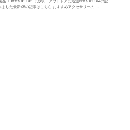
. Insta360 X5（仮称） アウトドアに最適Insta360 X4の記
ました最新X5の記事はこちら おすすめアクセサリーの ...