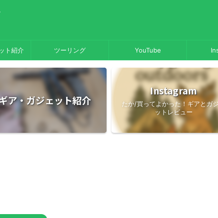
／
ット紹介
ツーリング
YouTube
In
Instagram
ギア・ガジェット紹介
たか/買ってよかった！ギアとガ
ットレビュー