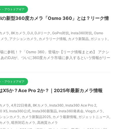
ット・アウトドアギア
JIの新型360度カメラ「Osmo 360」とは？リーク情
度カメラ
,
8Kカメラ
,
DJI
,
DJIリーク
,
GoPro対抗
,
Insta360対抗
,
Osmo
カメラ
,
アクションカメラ
,
カメラリーク情報
,
カメラ新製品
,
ガジェット
,
市場に参戦！？「Osmo 360」登場か【リーク情報まとめ】 アクシ
あのDJIが、ついに360度カメラ市場に参入するという情報がリー
ット・アウトドアギア
品はX5か？Ace Pro 2か？｜2025年最新カメラ情報
」
度カメラ
,
4月22日発表
,
8Kカメラ
,
Insta360
,
Insta360 Ace Pro 2
,
60 X5
,
Insta360公式
,
Insta360新製品
,
Insta360発表会
,
Vlogカメラ
,
ションカメラ
,
カメラ新製品2025
,
カメラ最新情報
,
ガジェットニュース
,
カメラ
,
暗所対応カメラ
,
高画質カメラ