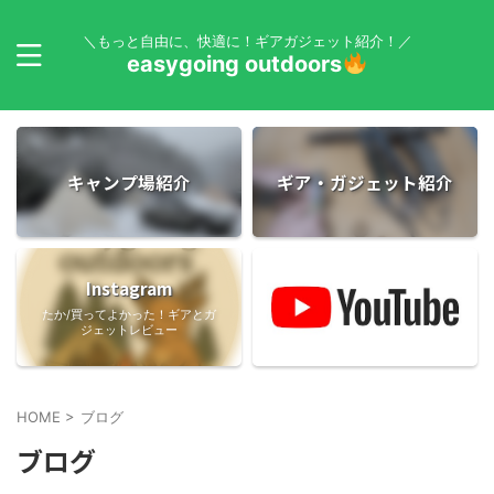
＼もっと自由に、快適に！ギアガジェット紹介！／
easygoing outdoors
キャンプ場紹介
ギア・ガジェット紹介
Instagram
たか/買ってよかった！ギアとガ
ジェットレビュー
HOME
>
ブログ
ブログ