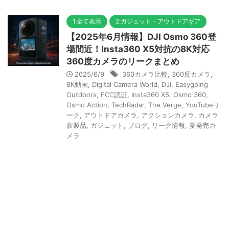
1.全て表示
2.ガジェット・アウトドアギア
【2025年6月情報】DJI Osmo 360登
場間近！Insta360 X5対抗の8K対応
360度カメラのリークまとめ
2025/6/9
360カメラ比較
,
360度カメラ
,
8K動画
,
Digital Camera World
,
DJI
,
Easygoing
Outdoors
,
FCC認証
,
Insta360 X5
,
Osmo 360
,
Osmo Action
,
TechRadar
,
The Verge
,
YouTubeリ
ーク
,
アウトドアカメラ
,
アクションカメラ
,
カメラ
新製品
,
ガジェット
,
ブログ
,
リーク情報
,
夏発売カ
メラ