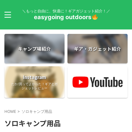
＼もっと自由に、快適に！ギアガジェット紹介！／
easygoing outdoors
キャンプ場紹介
ギア・ガジェット紹介
Instagram
たか/買ってよかった！ギアとガ
ジェットレビュー
HOME
>
ソロキャンプ用品
ソロキャンプ用品