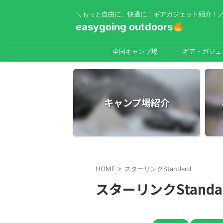
＼もっと自由に、快適に！ギアガジェット紹介！
easygoing outdoors
全国キャンプ場
ギア・ガジェ
キャンプ場紹介
HOME
>
スターリンクStandard
スターリンクStanda