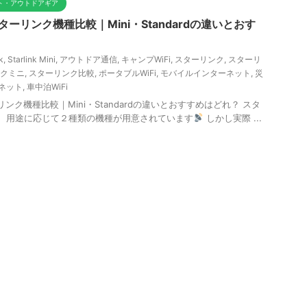
ット・アウトドアギア
ターリンク機種比較｜Mini・Standardの違いとおす
k
,
Starlink Mini
,
アウトドア通信
,
キャンプWiFi
,
スターリンク
,
スターリ
クミニ
,
スターリンク比較
,
ポータブルWiFi
,
モバイルインターネット
,
災
ネット
,
車中泊WiFi
リンク機種比較｜Mini・Standardの違いとおすすめはどれ？ スタ
k）は、用途に応じて２種類の機種が用意されています
しかし実際 ...