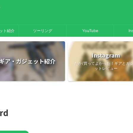
／
ット紹介
ツーリング
YouTube
In
Instagram
ギア・ガジェット紹介
たか/買ってよかった！ギアとガ
ットレビュー
rd