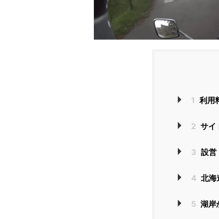
1
利用
2
サイ
3
設営
4
北海
5
湖岸