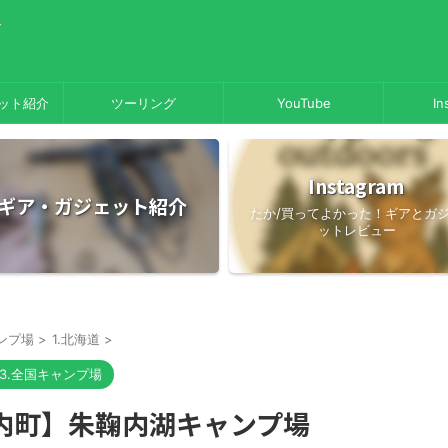
／
ット紹介
ツーリング
YouTube
In
Instagram
ギア・ガジェット紹介
たか/買ってよかった！ギアとガ
ットレビュー
ンプ場
>
1.北海道
>
3.全国キャンプ場
内町】朱鞠内湖キャンプ場