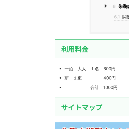
6
朱鞠
6.1
関
利用料金
一泊 大人 １名 600円
薪 １束 400円
合計 1000円
サイトマップ